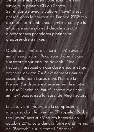
Vinyle que platine CD ou Serato.
Sa rencontre avec la culture "Rave" s'est
passée dans le courant de l'année 2002: fan
de métal et d'ambiance sombre, ce style lui
a tout de suite plu et il décide aussitôt
d'acheter ses premières platines et
d'apprendre à mixer.
Quelques années plus tard, il crée avec 2
amis l'association "Rskp sound 6tem", qui
s'arrêtera pour ensuite devenir "Neo
Factory", association qui dure encore et qui
organise environ 7 à 8 événements par an
essentiellement basés dans l'Est de la
France. Syndrome est également la moitié
du duo "Technical Fault", formé avec son
ami G-Nocide, issu lui aussi de Neo Factory.
Ensuite vient l'heure de la composition
musicale, dont le premier EP appelé "Push
the Limits" sort sur Vindicta Records en
octobre 2016, suivi dans la foulée d'un remix
de "Bartoch" sur la compil "Harder".