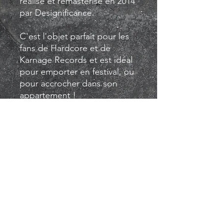
réalisé et remasterisé en 2014
par Designificance.
C'est l'objet parfait pour les
fans de Hardcore et de
Karnage Records et est idéal
pour emporter en festival, ou
pour accrocher dans son
appartement !
Drapeau noir et blancTaille :
1m X 1m50
Karnage
Records
Hardcore label since 1998