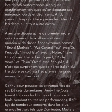
lors de ses performances scéniques
extrêmement toniques ou en écoutant ses
morceaux lourds et déchirants, Andy
parvient toujours à faire passer les têtes du
Hardcore à un tout autre niveau.
Avec une discographie de premier ordre
qui comprend deux albums et des
morceaux de dance-floor extrêmes comme
"Brutal Method", "We Control You" avec Dr.
Peacock, "InnovHate" avec F. Noize, "Fake
Drop" avec The Sickest Squad, "Rude
Vibes" et "Takin' Over" avec Republic, il
n'est pas surprenant que ce héros italien du
Hardcore se soit hissé au premier rang du
mouvement Hardcore.
Connu pour pousser les extrêmes lors de
ses DJ sets dynamiques, Andy The Core
fournit toujours les bonnes vibrations à la
foule pendant toutes ses performances. Il a
fait de nombreux concerts dans les plus
grands festivals tels que Dominator, Masters