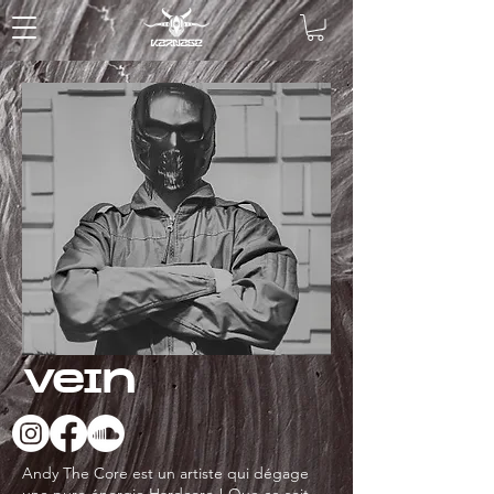
Vein
Andy The Core est un artiste qui dégage
une pure énergie Hardcore ! Que ce soit